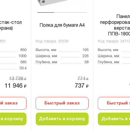
Панел
стак-стол
перфорирова
Полка для бумаги А4
крана)
верста
ППВ-1800
831
Код товара:
20539
Код товара:
3471
850
Высота, мм
195
Высота, мм
1000
Ширина, мм
226
Ширина, мм
685
Глубина, мм
58
Глубина, мм
33.4
13 738
774
₽
₽
11 946
737
₽
₽
й заказ
Быстрый заказ
Быстрый 
в корзину
Добавить в корзину
Добавить в 