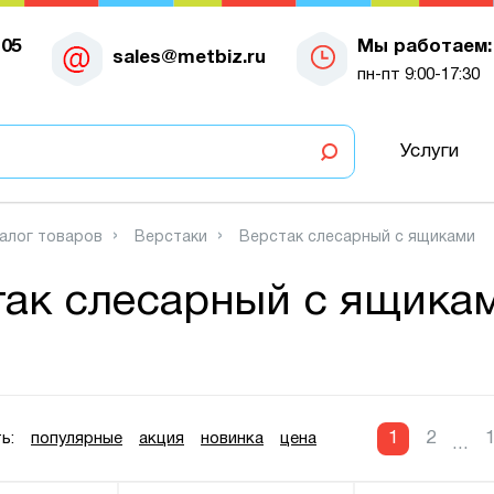
-05
Мы работаем:
sales@metbiz.ru
пн-пт 9:00-17:30
Услуги
алог товаров
Верстаки
Верстак слесарный с ящиками
так слесарный с ящика
1
2
ь:
популярные
акция
новинка
цена
...