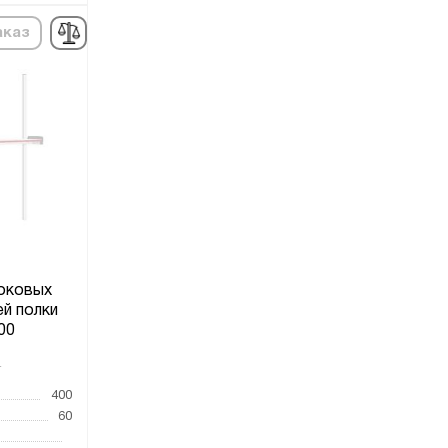
аказ
оковых
ей полки
00
4
400
60