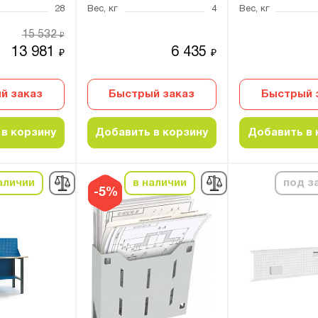
28
Вес, кг
4
Вес, кг
15 532
₽
13 981
6 435
₽
₽
й заказ
Быстрый заказ
Быстрый 
в корзину
Добавить в корзину
Добавить в 
аличии
в наличии
под з
-5%