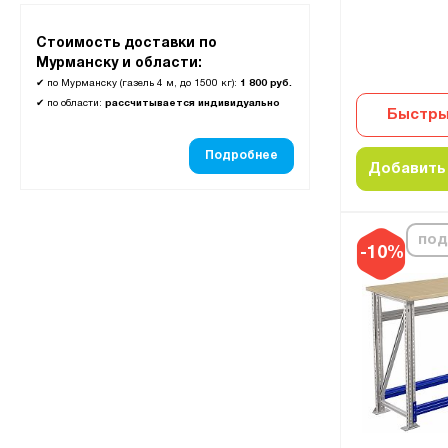
Стоимость доставки по
Мурманску и области:
✔
по Мурманску (газель 4 м, до 1500 кг):
1 800 руб.
✔
по области:
рассчитывается индивидуально
Быстры
Подробнее
Добавить 
под
-10%