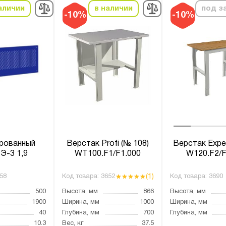
аличии
в наличии
под з
-10%
-10%
рованный
Верстак Profi (№ 108)
Верстак Expe
 Э-3 1,9
WT100.F1/F1.000
W120.F2/F
(1)
58
Код товара:
3652
Код товара:
3690
500
Высота, мм
866
Высота, мм
1900
Ширина, мм
1000
Ширина, мм
40
Глубина, мм
700
Глубина, мм
10.3
Вес, кг
37.5