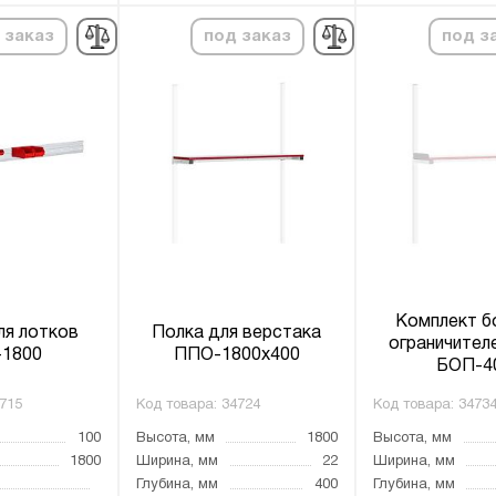
 заказ
под заказ
под з
Комплект б
ля лотков
Полка для верстака
ограничител
1800
ППО-1800х400
БОП-4
715
Код товара:
34724
Код товара:
3473
100
Высота, мм
1800
Высота, мм
1800
Ширина, мм
22
Ширина, мм
Глубина, мм
400
Глубина, мм