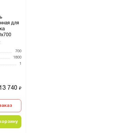
ь
нная для
ка
х700
2
700
1800
1
13 740
₽
заказ
корзину