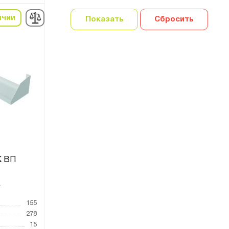
ичии
Показать
Сбросить
К ВП
7
155
278
15