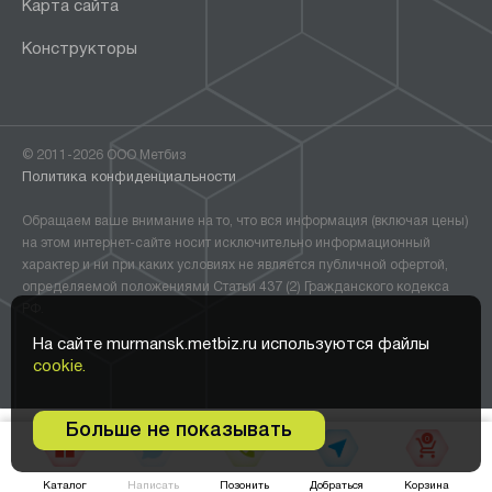
Карта сайта
Конструкторы
© 2011-2026 ООО Метбиз
Политика конфиденциальности
Обращаем ваше внимание на то, что вся информация (включая цены)
на этом интернет-сайте носит исключительно информационный
характер и ни при каких условиях не является публичной офертой,
определяемой положениями Статьи 437 (2) Гражданского кодекса
РФ.
На сайте murmansk.metbiz.ru используются файлы
cookie.
Больше не показывать
0
В корзину •
31 680
₽
Написать
Добраться
Каталог
Позонить
Корзина