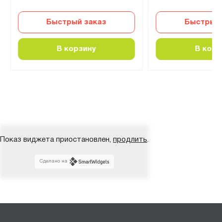
Быстрый заказ
Быстрый 
В корзину
В корз
Показ виджета приостановлен,
продлить
.
Сделано на