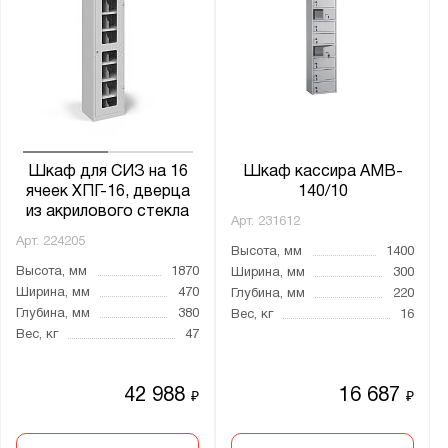
Орион М
ПМ
Практик
РШС
Рационал
СВ
Шкаф для СИЗ на 16
Шкаф кассира AMB-
ячеек ХПГ-16, дверца
140/10
СО
из акрилового стекла
Арт.
231612
Сигма
Арт.
224205
Высота, мм
1400
Союз
Высота, мм
1870
Ширина, мм
300
ТМ
Ширина, мм
470
Глубина, мм
220
Глубина, мм
380
Вес, кг
16
УНО
Вес, кг
47
ШАМ
ШД
42 988
16 687
₽
₽
ШК
ШМ