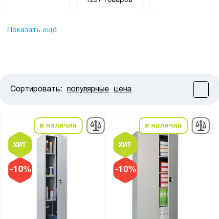
1257 товаров
Показать ещё
Сортировать:
популярные
цена
Цена:
от
до
в наличии
в наличии
Высота, мм:
от
до
-10%
-10%
Ширина, мм:
от
до