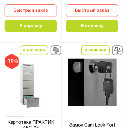
3
Быстрый заказ
Быстрый заказ
4
В корзину
В корзину
Защита от перегрева:
Есть
в наличии
в наличии
Страна производства:
Китай
-10%
Россия
Производитель:
FerrumFormat
Gresson
Аэротьюб
Версия
Картотека ПРАКТИК
Замок Cam Lock Fort
Верстакофф