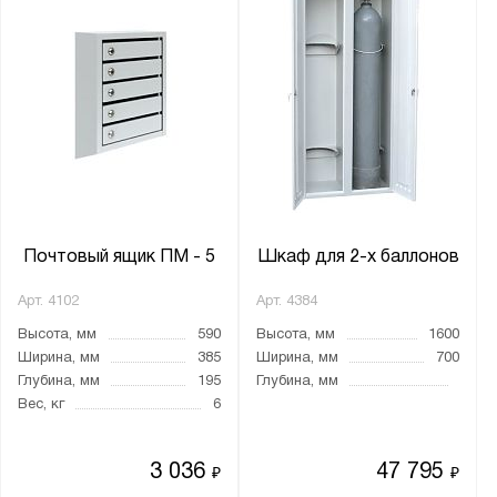
0.45
0.65
0.68
0.84
0.97
1
1.04
1.4
Почтовый ящик ПМ - 5
Шкаф для 2-х баллонов
1.5
Арт.
4102
Арт.
4384
1.6
Высота, мм
590
Высота, мм
1600
1.25
Ширина, мм
385
Ширина, мм
700
2
Глубина, мм
195
Глубина, мм
Вес, кг
6
2,5
2.08
3 036
47 795
₽
₽
2.5