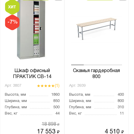
A4
A5
A6
-7%
Foolscap
А0
А1
А3
КОРОНА
Шкаф офисный
Скамья гардеробная
ПРАКТИК СВ-14
800
Материал:
(1)
Арт.
3807
Арт.
3939
Металл
Высота, мм
1860
Высота, мм
400
Сталь
Ширина, мм
850
Ширина, мм
800
Глубина, мм
500
Глубина, мм
310
Трейзер:
Вес, кг
44
Вес, кг
11
есть
18 898
₽
нет
17 553
4 510
₽
₽