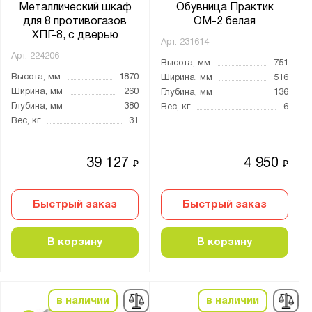
Цвет:
Металлический шкаф
Обувница Практик
для 8 противогазов
ОМ-2 белая
Агатовый серый (RAL 7038)
ХПГ-8, с дверью
Арт.
231614
Антрацитово-серый (RAL 7016)
Арт.
224206
Высота, мм
751
Графитовый (RAL 7012)
Высота, мм
1870
Ширина, мм
516
Графитовый серый (RAL 7024)
Ширина, мм
260
Глубина, мм
136
Глубина, мм
380
Вес, кг
6
Светло-серый (RAL 7035)
Вес, кг
31
Серый металлик (RAL 9006)
Сигнальный белый (RAL 9003)
39 127
4 950
₽
₽
Сигнальный синий (RAL 5005)
Телегрей 4 (RAL 7047)
Быстрый заказ
Быстрый заказ
Транспортный белый (RAL 9016)
Тёмно-алюминиевый (RAL 9007)
В корзину
В корзину
Чёрный
Формат документов:
в наличии
в наличии