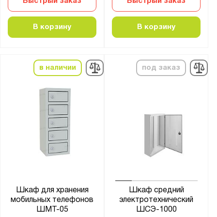
Быстрый заказ
Быстрый заказ
Form
LH
В корзину
В корзину
LIGHT
LS
MDC
в наличии
под заказ
ML
ML CUBE
MLH
NLH
NM
NOBILIS
RANGER
SHARK
Шкаф для хранения
Шкаф средний
SL
мобильных телефонов
электротехнический
ШМТ-05
ШСЭ-1000
SMART