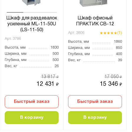
Глубина, мм:
от
до
Шкаф для раздевалок
Шкаф офисный
усиленный ML-11-50U
ПРАКТИК СВ-12
(LS-11-50)
(1)
Арт.
3806
Количество дверей:
Арт.
3796
Высота, мм
1860
1
Высота, мм
1830
Ширина, мм
850
2
Ширина, мм
500
Глубина, мм
400
Глубина, мм
500
Вес, кг
39
3
Вес, кг
26
4
13 817
17 050
₽
₽
5
12 431
15 346
₽
₽
8
10
Быстрый заказ
Быстрый заказ
20
38
В корзину
В корзину
60