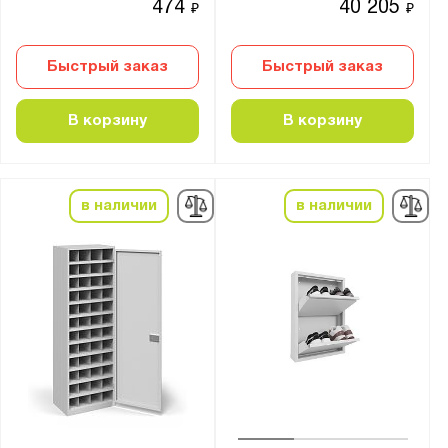
474
40 205
₽
₽
Особенности:
Для детского сада
Быстрый заказ
Быстрый заказ
Для многоквартирных домов
Для одежды
В корзину
В корзину
Для прихожей
Для противогазов
Для рабочей одежды
в наличии
в наличии
Инфракрасный
Передвижная
Сварной
Скамейки уличные
Стойка для обуви
Уличный
Шкаф для обуви