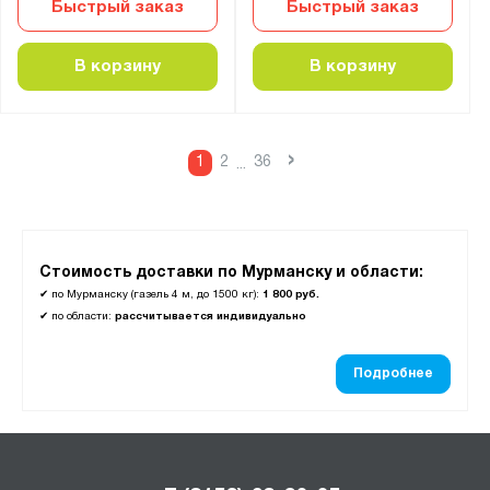
Быстрый заказ
Быстрый заказ
ШМУ
ШР
В корзину
В корзину
ШРК
ШРМ
›
ШРС
1
2
36
...
ШРЭК
ШС
ШСО
Стоимость доставки по Мурманску и области:
ШХА
✔
по Мурманску (газель 4 м, до 1500 кг):
1 800 руб.
✔
по области:
рассчитывается индивидуально
Подробнее
Показать
Сбросить