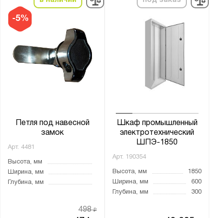
в наличии
под заказ
5
-5%
6
7
8
9
10
15
65
Петля под навесной
Шкаф промышленный
замок
электротехнический
Нагрузка на полку, кг:
ШПЭ-1850
Арт.
4481
от
до
Арт.
190354
Высота, мм
Высота, мм
1850
Ширина, мм
Толщина:
Ширина, мм
600
Глубина, мм
Глубина, мм
300
от
до
498
₽