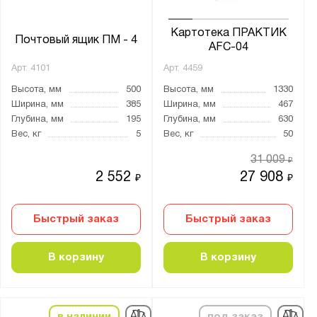
Тип покрытия поверхности:
Картотека ПРАКТИК
Почтовый ящик ПМ - 4
AFC-04
Нержавеющая сталь
Арт.
4101
Арт.
4459
оцинкованное
Высота, мм
500
Высота, мм
1330
полимерно-порошковое
Ширина, мм
385
Ширина, мм
467
порошковое
Глубина, мм
195
Глубина, мм
630
Вес, кг
5
Вес, кг
50
Количество полок, шт.:
31 009
₽
2 552
27 908
от
до
₽
₽
Быстрый заказ
Быстрый заказ
Количество выдвижных ящиков, шт.:
1
В корзину
В корзину
2
3
4