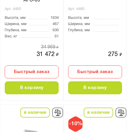
AFC-05
Вилдис
Арт.
4460
Арт.
4480
Диком
Высота, мм
1634
Высота, мм
Ширина, мм
467
Ширина, мм
Металл-Завод
Глубина, мм
630
Глубина, мм
Метбиз
Вес, кг
61
Метех
34 969
₽
Меткон
31 472
275
₽
₽
ПАКС-Металл
Предприятие ДВК
Быстрый заказ
Быстрый заказ
Промет
В корзину
В корзину
Бренд:
Aiko
Nobilis
в наличии
в наличии
Valberg
-10%
Метех