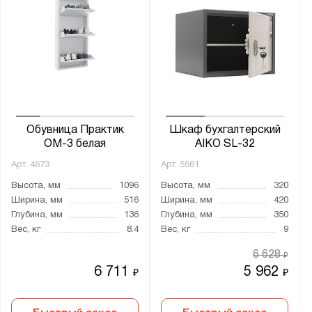
Практик
Серия:
A
AFC
AL
Обувница Практик
Шкаф бухгалтерский
AMH
ОМ-3 белая
AIKO SL-32
Bio
Арт.
4673
Арт.
5561
COMFORT
Высота, мм
1096
Высота, мм
320
CW
Ширина, мм
516
Ширина, мм
420
Глубина, мм
136
Глубина, мм
350
Dryer
Вес, кг
8.4
Вес, кг
9
FSE
6 628
₽
FSE Compact
6 711
5 962
₽
₽
FSE Optimal
FSE Premium