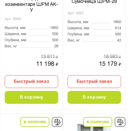
Сумочница ШРМ-28
хозинвентаря ШРМ АК-
Кодовый электронный
У
Ригельный ключевой еврозамок
Арт.
4062
Арт.
3960
ригельный ключевой замок
Высота, мм
1860
Высота, мм
1860
Ширина, мм
614
Ширина, мм
500
Глубина, мм
500
Глубина, мм
500
Тип сборки:
Вес, кг
42
Вес, кг
28
В разобранном виде
13 811
18 983
₽
₽
В собранном виде
11 198
15 179
₽
₽
Мощность, кВт:
Быстрый заказ
Быстрый заказ
0.06
0.2
В корзину
В корзину
0.4
0.8
0.22
в наличии
в наличии
0.24