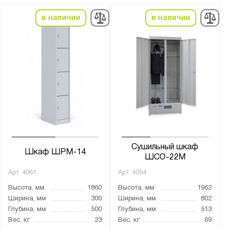
100
в наличии
в наличии
Количество секций:
1
2
3
4
5
6
7
Сушильный шкаф
8
Шкаф ШРМ-14
ШСО-22М
9
Арт.
4061
Арт.
4094
10
Высота, мм
1860
Высота, мм
1962
11
Ширина, мм
300
Ширина, мм
802
Глубина, мм
500
Глубина, мм
513
12
Вес, кг
23
Вес, кг
69
16