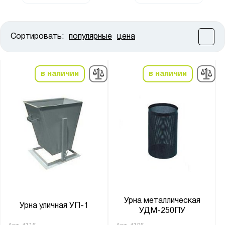
Сортировать:
популярные
цена
Цена:
от
до
в наличии
в наличии
Высота, мм:
от
до
Ширина, мм:
от
до
Глубина, мм:
от
до
Урна металлическая
Урна уличная УП-1
УДМ-250ПУ