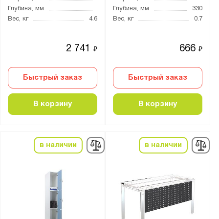
FerrumFormat
Глубина, мм
Глубина, мм
330
Диком
Вес, кг
4.6
Вес, кг
0.7
Меткон
ПАКС-Металл
2 741
666
₽
₽
Промет
Быстрый заказ
Быстрый заказ
Бренд:
Aiko
В корзину
В корзину
Nobilis
Практик
в наличии
в наличии
Серия:
AFC
AMD
KEY
NP