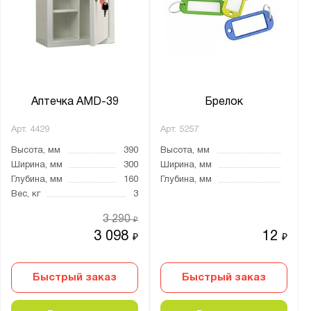
Нагрузка на полку, кг:
от
до
Тип замка:
1 ключевой
Аптечка AMD-39
Брелок
Ключевой
Арт.
4429
Арт.
5257
Кодовый электронный
Высота, мм
390
Высота, мм
Электронный
Ширина, мм
300
Ширина, мм
Глубина, мм
160
Глубина, мм
Вес, кг
3
Толщина:
3 290
₽
от
до
3 098
12
₽
₽
Материал:
Быстрый заказ
Быстрый заказ
ЛДСП
Металл