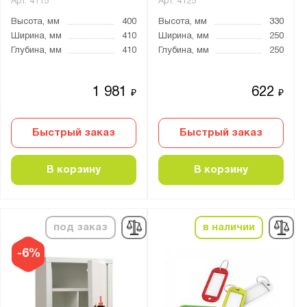
Арт.
4115
Арт.
4125
Особенности:
Высота, мм
400
Высота, мм
330
Для документов
Ширина, мм
410
Ширина, мм
250
Глубина, мм
410
Глубина, мм
250
Количество дверей:
1
1 981
622
₽
₽
2
3
Быстрый заказ
Быстрый заказ
4
6
В корзину
В корзину
Количество полок, шт.:
от
до
под заказ
в наличии
-6%
Тип покрытия поверхности:
порошковое