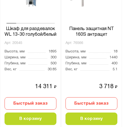
NPW
NT
NTO
Шкаф для раздевалок
Панель защитная NT
NW
WL 13-30 голубой/белый
160S антрацит
NWT
Арт.
20545
Арт.
76566
WL
Высота, мм
1895
Высота, мм
18
КД
Ширина, мм
300
Ширина, мм
1440
Глубина, мм
500
Глубина, мм
400
КЛ
Вес, кг
30.85
Вес, кг
5.1
УН
14 311
3 718
₽
₽
Показать
Сбросить
Быстрый заказ
Быстрый заказ
В корзину
В корзину