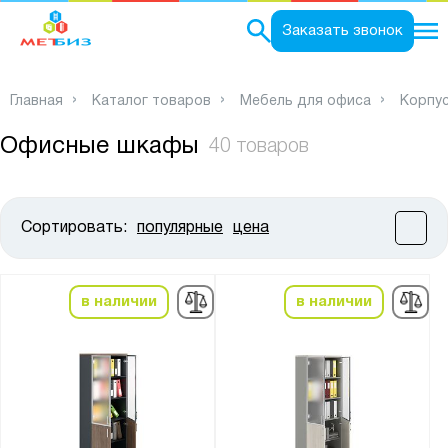
0
Заказать звонок
Главная
Каталог товаров
Мебель для офиса
Корпу
Офисные шкафы
40 товаров
Сортировать:
популярные
цена
Цена:
от
до
в наличии
в наличии
Высота, мм:
от
до
Ширина, мм: