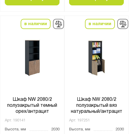
Нагрузка на полку, кг:
от
до
в наличии
в наличии
Толщина:
от
до
Материал:
ЛДСП
Страна производства:
Россия
Шкаф NW 2080/2
Шкаф NW 2080/2
полузакрытый темный
полузакрытый вяз
Производитель:
орех/антрацит
натуральный/антрацит
Промет
Арт.
190141
Арт.
197251
Высота, мм
2030
Высота, мм
2030
Бренд: