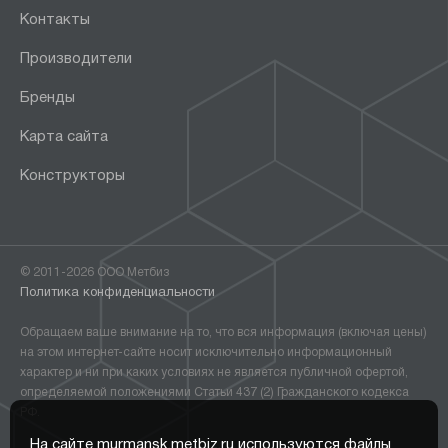
Контакты
Производители
Бренды
Карта сайта
Конструкторы
© 2011-2026 ООО Метбиз
Политика конфиденциальности
Обращаем ваше внимание на то, что вся информация (включая цены)
на этом интернет-сайте носит исключительно информационный
характер и ни при каких условиях не является публичной офертой,
определяемой положениями Статьи 437 (2) Гражданского кодекса
РФ.
На сайте murmansk.metbiz.ru используются файлы