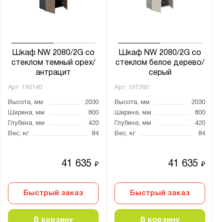
от
до
Глубина, мм:
от
до
Шкаф NW 2080/2G со
Шкаф NW 2080/2G со
стеклом темный орех/
стеклом белое дерево/
антрацит
серый
Особенности:
Арт.
190140
Арт.
197260
Для документов
Высота, мм
2030
Высота, мм
2030
Ширина, мм
800
Ширина, мм
800
Количество дверей:
Глубина, мм
420
Глубина, мм
420
Вес, кг
84
Вес, кг
84
2
4
41 635
41 635
₽
₽
Количество полок, шт.:
Быстрый заказ
Быстрый заказ
от
до
В корзину
В корзину