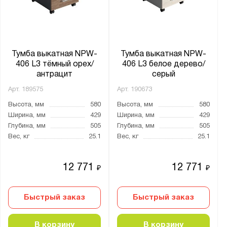
от
до
Глубина, мм:
от
до
Тумба выкатная NPW-
Тумба выкатная NPW-
406 L3 тёмный орех/
406 L3 белое дерево/
антрацит
серый
Количество дверей:
Арт.
189575
Арт.
190673
1
Высота, мм
580
Высота, мм
580
Ширина, мм
429
Ширина, мм
429
Тип покрытия поверхности:
Глубина, мм
505
Глубина, мм
505
Вес, кг
25.1
Вес, кг
25.1
порошковое
12 771
12 771
Тип замка:
₽
₽
Ключевой
Быстрый заказ
Быстрый заказ
Толщина:
В корзину
В корзину
от
до