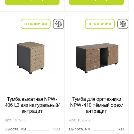
Материал:
в наличии
в наличии
ЛДСП
Цвет:
Светло-серый (RAL 7035)
Страна производства:
Россия
Производитель:
Тумба выкатная NPW-
Тумба для оргтехники
Промет
406 L3 вяз натуральный/
NPW-410 тёмный орех/
антрацит
антрацит
Бренд:
Арт.
197236
Арт.
189576
Практик
Высота, мм
580
Высота, мм
600