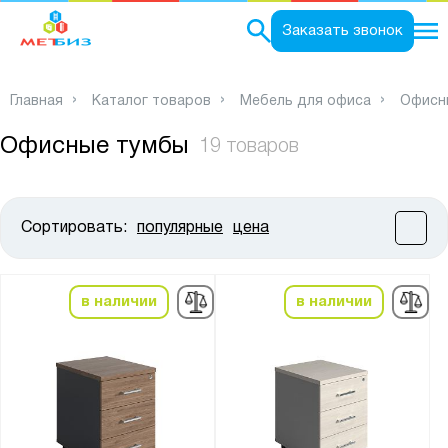
0
Заказать звонок
Главная
Каталог товаров
Мебель для офиса
Офисн
Офисные тумбы
19 товаров
Сортировать:
популярные
цена
Цена:
от
до
в наличии
в наличии
Высота, мм:
от
до
Ширина, мм: