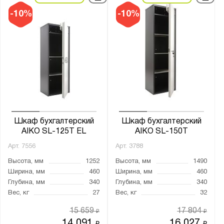
-10%
-10%
Шкаф бухгалтерский
Шкаф бухгалтерский
AIKO SL-125Т EL
AIKO SL-150Т
Арт.
7556
Арт.
3788
Высота, мм
1252
Высота, мм
1490
Ширина, мм
460
Ширина, мм
460
Глубина, мм
340
Глубина, мм
340
Вес, кг
27
Вес, кг
32
15 659
17 804
₽
₽
14 091
16 027