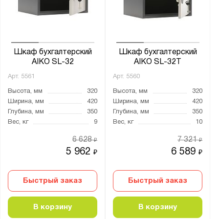
от
до
Глубина, мм:
от
до
Шкаф бухгалтерский
Шкаф бухгалтерский
AIKO SL-32
AIKO SL-32Т
Арт.
5561
Арт.
5560
Количество дверей:
Высота, мм
320
Высота, мм
320
1
Ширина, мм
420
Ширина, мм
420
2
Глубина, мм
350
Глубина, мм
350
Вес, кг
9
Вес, кг
10
3
4
6 628
7 321
₽
₽
5 962
6 589
₽
₽
Количество секций:
1
Быстрый заказ
Быстрый заказ
2
В корзину
В корзину
3