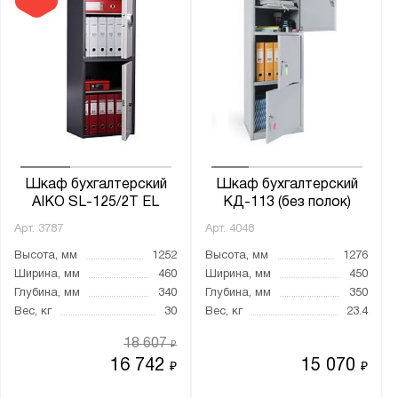
Шкаф бухгалтерский
Шкаф бухгалтерский
AIKO SL-125/2Т EL
КД-113 (без полок)
Арт.
3787
Арт.
4048
Высота, мм
1252
Высота, мм
1276
Ширина, мм
460
Ширина, мм
450
Глубина, мм
340
Глубина, мм
350
Вес, кг
30
Вес, кг
23.4
18 607
₽
16 742
15 070
₽
₽