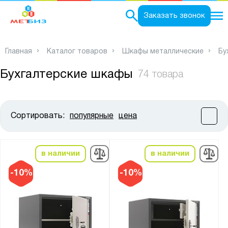
0
Заказать звонок
Главная
Каталог товаров
Шкафы металлические
Бу
Бухгалтерские шкафы
74 товара
Сортировать:
популярные
цена
Цена:
от
до
в наличии
в наличии
Высота, мм:
-10%
-10%
от
до
Ширина, мм: