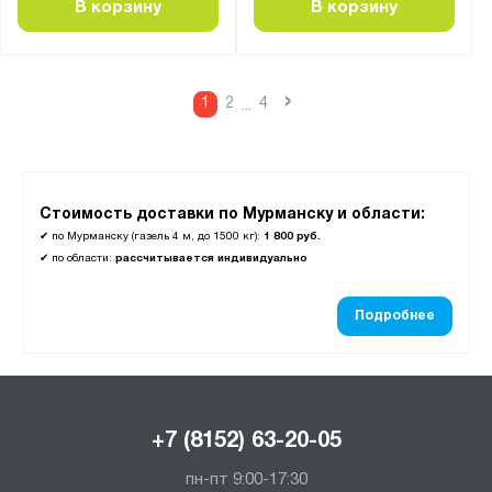
В корзину
В корзину
›
1
2
4
...
Стоимость доставки по Мурманску и области:
✔
по Мурманску (газель 4 м, до 1500 кг):
1 800 руб.
✔
по области:
рассчитывается индивидуально
Подробнее
+7 (8152) 63-20-05
пн-пт 9:00-17:30