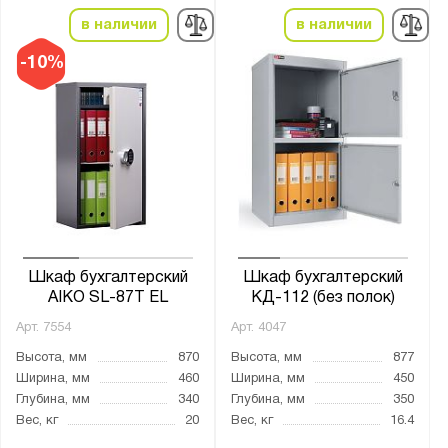
Производитель:
в наличии
в наличии
Диком
Метех
-10%
Меткон
ПАКС-Металл
Промет
Бренд:
Aiko
Метех
Шкаф бухгалтерский
Шкаф бухгалтерский
AIKO SL-87Т EL
КД-112 (без полок)
Серия:
Арт.
7554
Арт.
4047
SL
Высота, мм
870
Высота, мм
877
КБС
Ширина, мм
460
Ширина, мм
450
Глубина, мм
340
Глубина, мм
350
КД
Вес, кг
20
Вес, кг
16.4
ШМ