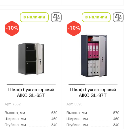
4
в наличии
в наличии
Тип дверцы:
Распашная
-10%
-10%
Тип покрытия поверхности:
порошковое
Количество полок, шт.:
от
до
Шкаф бухгалтерский
Шкаф бухгалтерский
Нагрузка на полку, кг:
AIKO SL-65Т
AIKO SL-87Т
от
до
Арт.
7552
Арт.
5598
Высота, мм
630
Высота, мм
870
Толщина:
Ширина, мм
460
Ширина, мм
460
Глубина, мм
340
Глубина, мм
340
от
до