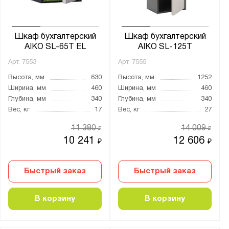
есть
нет
Шкаф бухгалтерский
Шкаф бухгалтерский
AIKO SL-65Т EL
AIKO SL-125Т
Тип замка:
Арт.
7553
Арт.
7555
1 ключевой
Высота, мм
630
Высота, мм
1252
2 ключевых
Ширина, мм
460
Ширина, мм
460
2 кодовых электронных
Глубина, мм
340
Глубина, мм
340
3 ключевых
Вес, кг
17
Вес, кг
27
4 ключевых
11 380
14 009
₽
₽
Ключевой
10 241
12 606
₽
₽
Кодовый электронный
Быстрый заказ
Быстрый заказ
Страна производства:
В корзину
В корзину
Россия