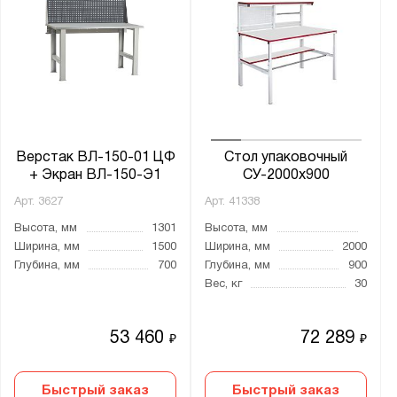
41А.ОД
41А.ПБ
41А.ПВ
41А.ПВО
41А.ПВС
Верстак ВЛ-150-01 ЦФ
Стол упаковочный
41А.ПН
+ Экран ВЛ-150-Э1
СУ-2000х900
41А.ПФ
Арт.
3627
Арт.
41338
41А.ПФО
Высота, мм
1301
Высота, мм
41А.Р
Ширина, мм
1500
Ширина, мм
2000
41А.РДБ
Глубина, мм
700
Глубина, мм
900
Вес, кг
30
41А.РДВ
41А.РДН
53 460
72 289
₽
₽
41А.РО
41А.РС
Быстрый заказ
Быстрый заказ