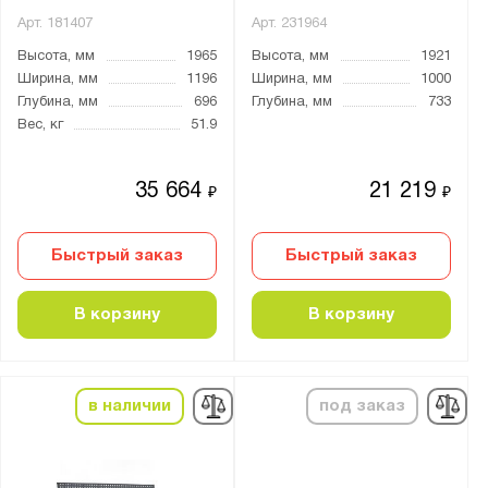
Арт.
181407
Арт.
231964
41.СЛ
Высота, мм
1965
Высота, мм
1921
41.Т
Ширина, мм
1196
Ширина, мм
1000
41.У
Глубина, мм
696
Глубина, мм
733
Вес, кг
51.9
41.УПБ
41.УС
35 664
21 219
41.Уу
₽
₽
41А.БО
Быстрый заказ
Быстрый заказ
41А.БП
41А.БПВ
В корзину
В корзину
41А.БС
41А.ВОБ
41А.ВОО
в наличии
под заказ
41А.ВОУ
41А.ИП
41А.НП