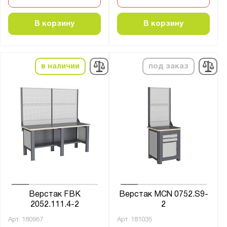
41А.С
41А.СД
В корзину
В корзину
41А.СПВ
COMBAT
Constructor
в наличии
под заказ
EXPERT WS
Expert T
Fabrik
GARAGE
MASTER
MCN
PRF-Е
PROFFI-M
Верстак FBK
Верстак MCN 0752.S9-
PROFI
2052.111.4-2
2
Place
Арт.
180967
Арт.
181035