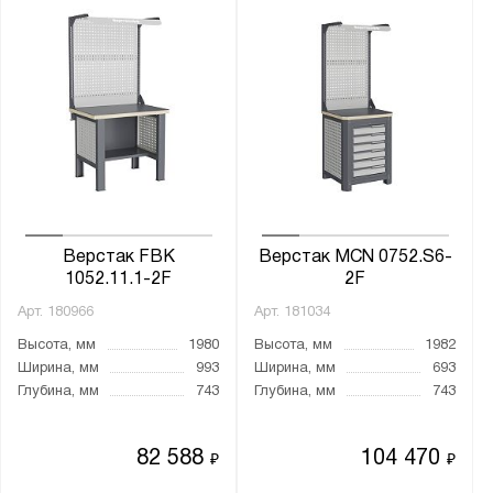
Производитель:
Gresson
Верстакофф
Диком
Диполь
Металл-Завод
Метбиз
Верстак FBK
Верстак MCN 0752.S6-
Метех
1052.11.1-2F
2F
ПАКС-Металл
Арт.
180966
Арт.
181034
Предприятие ДВК
Высота, мм
1980
Высота, мм
1982
Промет
Ширина, мм
993
Ширина, мм
693
Глубина, мм
743
Глубина, мм
743
Бренд:
82 588
104 470
Викинг
₽
₽