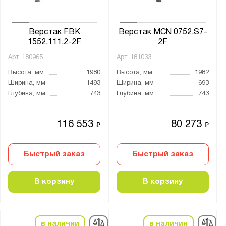
Чёрный
Верстак FBK
Верстак MCN 0752.S7-
Антистатический:
1552.111.2-2F
2F
Да
Арт.
180965
Арт.
181033
Высота, мм
1980
Высота, мм
1982
Материал:
Ширина, мм
1493
Ширина, мм
693
Глубина, мм
743
Глубина, мм
743
ЛДСП
Металл
116 553
80 273
₽
₽
Пластик
Сталь
Быстрый заказ
Быстрый заказ
Холоднокатаная сталь
В корзину
В корзину
Столешница:
6 мм металла
ЛДСП 25 мм
в наличии
в наличии