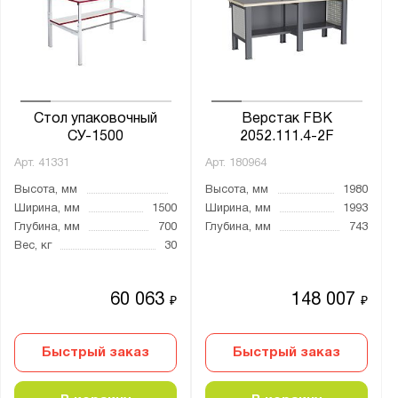
Ширина, мм:
от
до
Глубина, мм:
от
до
Стол упаковочный
Верстак FBK
СУ-1500
2052.111.4-2F
Арт.
41331
Арт.
180964
Экран:
Высота, мм
Высота, мм
1980
1 экран
Ширина, мм
1500
Ширина, мм
1993
1 экран c подсветкой
Глубина, мм
700
Глубина, мм
743
Вес, кг
30
1 экран и крепление для светильника
1 экран и освещение
60 063
148 007
₽
₽
2 экрана
2 экрана c подсветкой
Быстрый заказ
Быстрый заказ
2 экрана и крепление для светильника
2 экрана и освещение