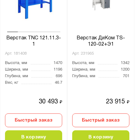
ДРВ
ДРВ-КП
ЗОП
ЗОП-2
Верстак TNC 121.11.3-
Верстак ДиКом TS-
ЗОС
1
120-02+Э1
ЗОС-2
Арт.
181408
Арт.
231965
КОС
Высота, мм
1470
Высота, мм
1342
КОС-КП
Ширина, мм
1196
Ширина, мм
1200
КОСО
Глубина, мм
696
Глубина, мм
701
Вес, кг
46.7
КОСО-КП
КР
30 493
23 915
₽
₽
КСМ
Классик
Быстрый заказ
Быстрый заказ
МП
ОЦ
В корзину
В корзину