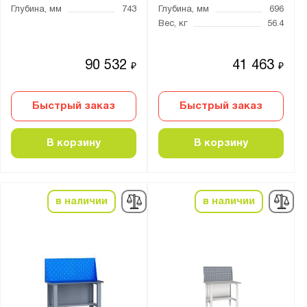
2
Глубина, мм
743
Глубина, мм
696
3
Вес, кг
56.4
4
5
90 532
41 463
₽
₽
6
7
Быстрый заказ
Быстрый заказ
8
В корзину
В корзину
9
10
11
в наличии
в наличии
12
13
14
15
16