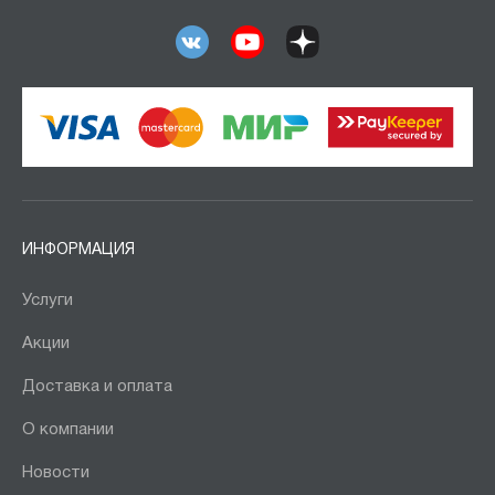
ППИО-КП
ППК
ППК-КП
ППМО
ППН
ППО
ППО-КП
ППОО
ИНФОРМАЦИЯ
ППОО-КП
Услуги
ППС
ППС-2
Акции
Р
Доставка и оплата
РР
О компании
РР-КП
Новости
СП