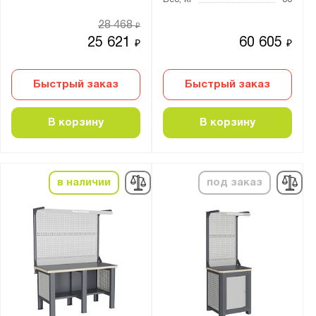
Вес, кг
30
Агатовый серый (RAL 7038)
28 468
₽
Антрацитово-серый (RAL 7016)
25 621
60 605
₽
₽
Графитовый (RAL 7012)
Графитовый серый (RAL 7024)
Быстрый заказ
Быстрый заказ
Желто-зелёный (RAL 6018)
В корзину
В корзину
Небесно-синий (RAL 5015)
Светло-серый (RAL 7035)
Серый (RAL 7032)
в наличии
под заказ
Серый (RAL 7037)
Сигнальный синий (RAL 5005)
Синий (RAL 5002)
Телегрей 4 (RAL 7047)
Транспортный красный (RAL 3020)
Транспортный оранжевый (RAL 2009)
Чёрно-серый (RAL 7021)