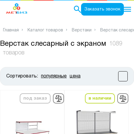
0
Заказать звонок
Главная
Каталог товаров
Верстаки
Верстак слесар
Верстак слесарный с экраном
1089
товаров
Сортировать:
популярные
цена
Цена:
от
до
под заказ
в наличии
Высота, мм:
от
до