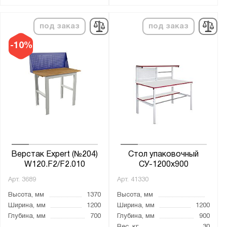
2 тумбы
под заказ
под заказ
3 тумбы
4 тумбы
-10%
6 тумб
Без тумб
Без тумбы
Две тумбы
Одна тумба
Три тумбы
Четыре тумбы
Верстак Expert (№204)
Стол упаковочный
W120.F2/F2.010
СУ-1200х900
Толщина:
Арт.
3689
Арт.
41330
от
до
Высота, мм
1370
Высота, мм
Ширина, мм
1200
Ширина, мм
1200
Глубина, мм
700
Глубина, мм
900
Цвет: