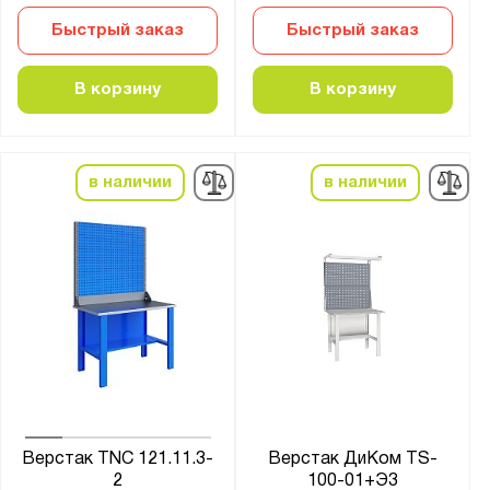
Метех
Быстрый заказ
Быстрый заказ
Практик
В корзину
В корзину
Серия:
21 серия
22 серия
в наличии
в наличии
41.I
41.Б
41.БК1
41.БК2
41.Бу
41.ГР
41.Л
41.О
41.С
Верстак TNC 121.11.3-
Верстак ДиКом TS-
2
100-01+Э3
41.СД