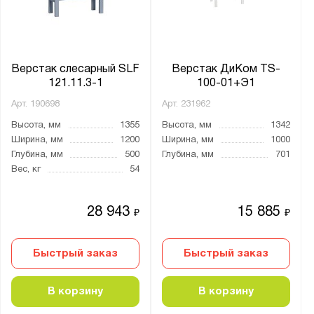
18
30
Нагрузка на полку, кг:
Верстак слесарный SLF
Верстак ДиКом TS-
121.11.3-1
100-01+Э1
от
до
Арт.
190698
Арт.
231962
Высота, мм
1355
Высота, мм
1342
Тип замка:
Ширина, мм
1200
Ширина, мм
1000
1 ключевой
Глубина, мм
500
Глубина, мм
701
2 ключевых
Вес, кг
54
3 ключевых
28 943
15 885
4 ключевых
₽
₽
Два ключевых
Быстрый заказ
Быстрый заказ
Ключевой
Наличие тумб:
В корзину
В корзину
1 тумба