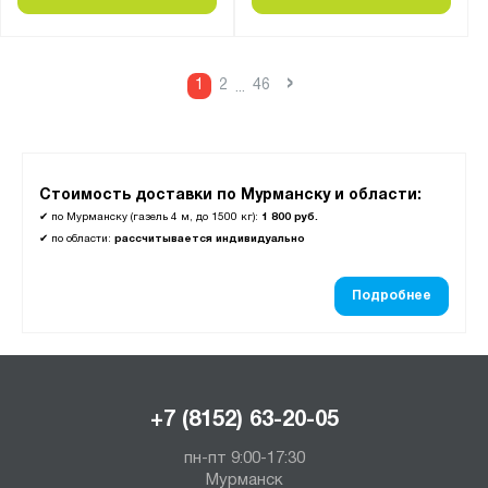
ОЦ -2
ПБ
ПЛ
›
1
2
46
...
ПЛВ
ПЛО
ПН-КП
Стоимость доставки по Мурманску и области:
ПНК-КП
✔
по Мурманску (газель 4 м, до 1500 кг):
1 800 руб.
ПНО
✔
по области:
рассчитывается индивидуально
ПО-ПК
Подробнее
ПОО-КП
ПП
ППВ
ППИ
+7 (8152) 63-20-05
ППИ-КП
пн-пт 9:00-17:30
ППИО
Мурманск