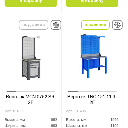
В корзину
В корзину
2 экрана с подсветкой
Без экрана
Опция
под заказ
в наличии
С освещением
Тип покрытия поверхности:
монолитный поликарбонат
оцинкованное
порошковое
Количество полок, шт.:
от
до
Верстак MCN 0752.S9-
Верстак TNC 121.11.3-
2F
2F
Арт.
181032
Арт.
181405
Количество выдвижных ящиков, шт.:
Высота, мм
1982
Высота, мм
1965
1
Ширина, мм
693
Ширина, мм
1196