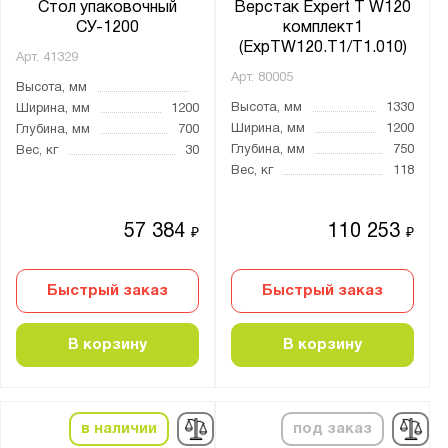
Стол упаковочный
Верстак Expert T W120
оцинкованная ДСП 24 мм (ЦДСП)
СУ-1200
комплект1
(ExpTW120.T1/T1.010)
Арт.
41329
Тип колёс:
Арт.
80005
Высота, мм
4 колеса
Высота, мм
1330
Ширина, мм
1200
Ширина, мм
1200
Глубина, мм
700
4 колеса с тормозом
Глубина, мм
750
Вес, кг
30
Без колёс
Вес, кг
118
литые
57 384
110 253
₽
₽
Назначение верстака:
Для гаража
Быстрый заказ
Быстрый заказ
Для производства
В корзину
В корзину
С тисками
Страна производства:
в наличии
под заказ
Россия