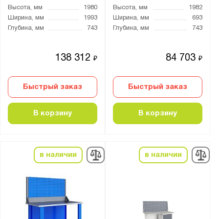
SMART
Высота, мм
1980
Высота, мм
1982
Self
Ширина, мм
1993
Ширина, мм
693
Глубина, мм
743
Глубина, мм
743
TS
Technic
138 312
84 703
₽
₽
WOKER
WS
Быстрый заказ
Быстрый заказ
БСП
ВД
В корзину
В корзину
ВД2
ВЛ
ВЛ-К
в наличии
в наличии
ВП
ВС
ВС-Т
ВТ