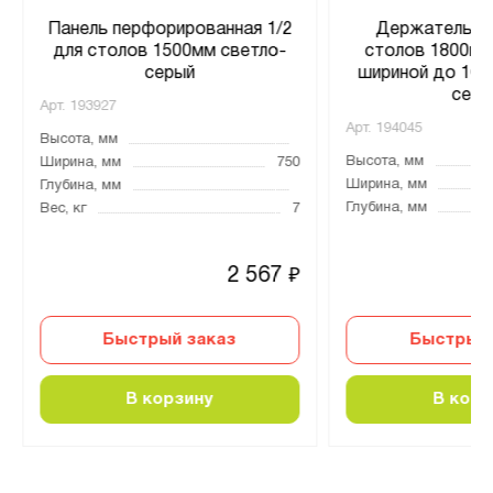
Панель перфорированная 1/2
Держатель ру
для столов 1500мм светло-
столов 1800мм
серый
шириной до 161
серы
Арт.
193927
Арт.
194045
Высота, мм
Высота, мм
Ширина, мм
750
Ширина, мм
Глубина, мм
Глубина, мм
Вес, кг
7
2 567
₽
Быстрый заказ
Быстрый 
В корзину
В корз