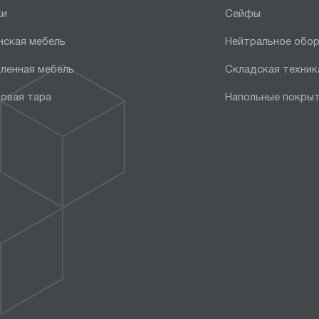
ки
Сейфы
нская мебель
Нейтральное обо
ленная мебель
Складская техник
овая тара
Напольные покры