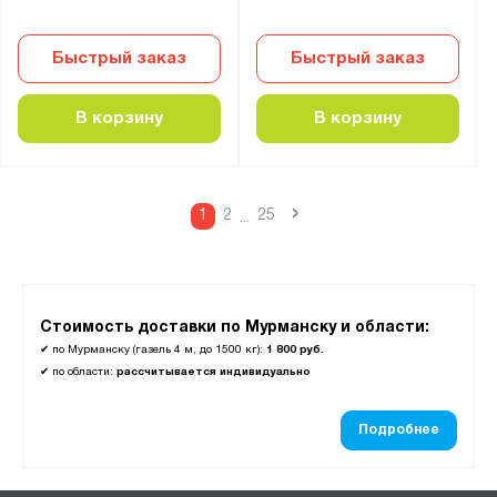
Быстрый заказ
Быстрый заказ
В корзину
В корзину
›
1
2
25
...
Стоимость доставки по Мурманску и области:
✔
по Мурманску (газель 4 м, до 1500 кг):
1 800 руб.
✔
по области:
рассчитывается индивидуально
Подробнее