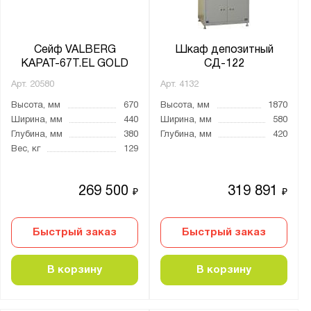
Кодовый механический
Кодовый механический и ключевой
Сейф VALBERG
Шкаф депозитный
Кодовый электронный
КАРАТ-67Т.EL GOLD
СД-122
Кодовый электронный и ключевой
Арт.
20580
Арт.
4132
Электро-механический
Высота, мм
670
Высота, мм
1870
Ширина, мм
440
Ширина, мм
580
электронно-биометрический
Глубина, мм
380
Глубина, мм
420
Вес, кг
129
Толщина:
от
до
269 500
319 891
₽
₽
Количество стволов :
Быстрый заказ
Быстрый заказ
от
до
В корзину
В корзину
Максимальная высота ствола, мм: