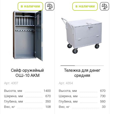
от
до
в наличии
в наличии
Цвет:
Агатовый серый (RAL 7038)
Графитовый серый (RAL 7024)
Желтый (RAL 1006)
Муар
Светло-серый (RAL 7035)
Назначение для сейфов:
Сейф оружейный
Тележка для денег
Для боеприпасов
ОШ-10 АКМ
средняя
Для денег
Арт.
4307
Арт.
4354
Для документов
Высота, мм
1400
Высота, мм
670
Ширина, мм
670
Ширина, мм
730
Для медикаментов
Глубина, мм
350
Глубина, мм
560
Для оружия
Вес, кг
108
Вес, кг
33
Для пистолетов