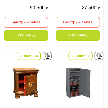
Мебельные
50 500
27 500
₽
₽
Материал:
Быстрый заказ
Быстрый заказ
Металл
В корзину
В корзину
Страна производства:
Германия
Россия
в наличии
в наличии
Производитель:
MDTB
Меткон
ПАКС-Металл
Предприятие ДВК
Промет