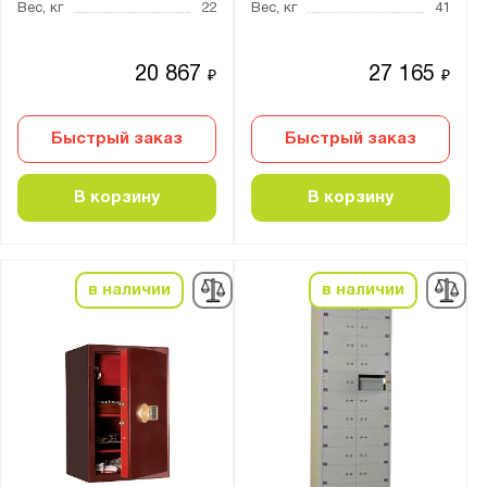
эмаль
Вес, кг
22
Вес, кг
41
Нагрузка на полку, кг:
20 867
27 165
₽
₽
от
до
Быстрый заказ
Быстрый заказ
Трейзер:
В корзину
В корзину
есть
нет
опция
в наличии
в наличии
Тип замка:
1 ключевой
2 ключевых
2 кодовых электронных
3 ключевых
4 ключевых