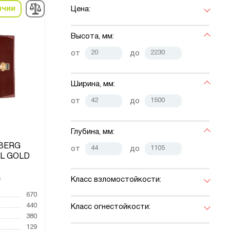
ичии
Цена:
Высота, мм:
от
до
Ширина, мм:
от
до
Глубина, мм:
LBERG
от
до
EL GOLD
Класс взломостойкости:
0
670
440
Класс огнестойкости:
380
129