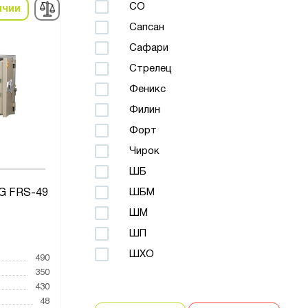
СО
ичии
Сапсан
Сафари
Стрелец
Феникс
Филин
Форт
Чирок
ШБ
ШБМ
G FRS-49
ШМ
ШП
ШХО
490
350
430
48