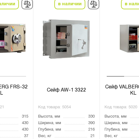
аличии
в наличии
в нал
ERG FRS-32
Сейф VALBER
Сейф AW-1 3322
L
KL
21
Код товара:
5054
Код товара:
5020
315
Высота, мм
330
Высота, мм
430
Ширина, мм
390
Ширина, мм
430
Глубина, мм
216
Глубина, мм
37
Вес, кг
21
Вес, кг