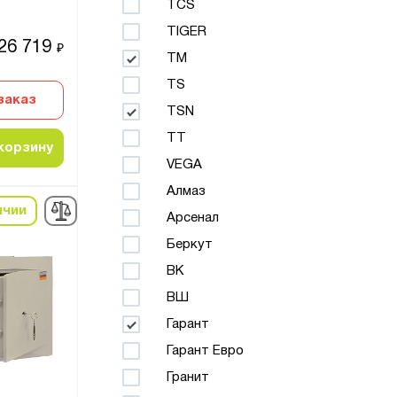
TCS
TIGER
26 719
₽
TM
TS
заказ
TSN
TT
корзину
VEGA
Алмаз
ичии
Арсенал
Беркут
ВК
ВШ
Гарант
Гарант Евро
Гранит