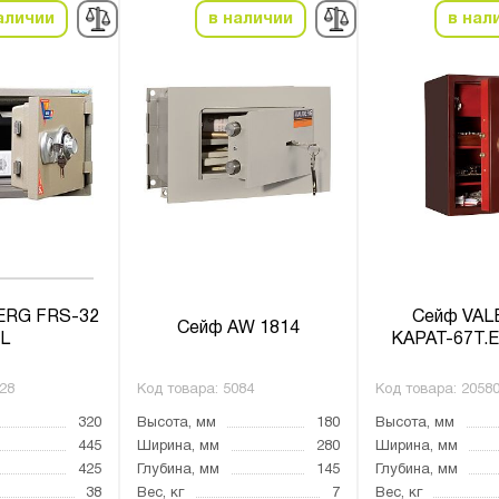
аличии
в наличии
в нал
ERG FRS-32
Сейф VA
Сейф AW 1814
L
КАРАТ-67Т.
28
Код товара:
5084
Код товара:
2058
320
Высота, мм
180
Высота, мм
445
Ширина, мм
280
Ширина, мм
425
Глубина, мм
145
Глубина, мм
38
Вес, кг
7
Вес, кг