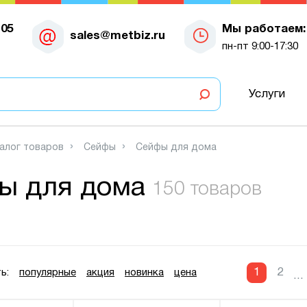
-05
Мы работаем:
sales@metbiz.ru
пн-пт 9:00-17:30
Услуги
алог товаров
Сейфы
Сейфы для дома
ы для дома
150 товаров
1
2
ь:
популярные
акция
новинка
цена
...