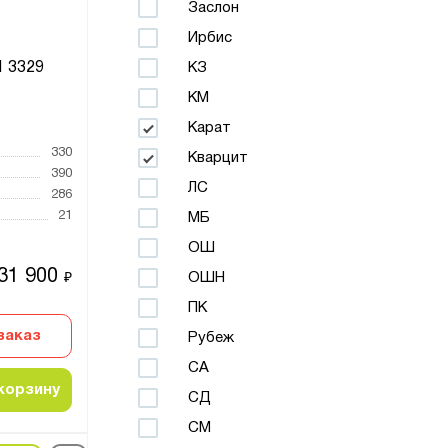
Заслон
Ирбис
 3329
КЗ
КМ
Карат
330
Кварцит
390
ЛС
286
21
МБ
ОШ
31 900
ОШН
₽
ПК
заказ
Рубеж
СА
корзину
СД
СМ