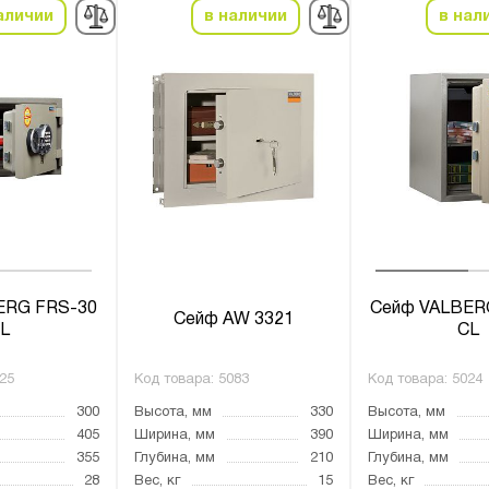
аличии
в наличии
в нал
ERG FRS-30
Сейф VALBER
Сейф AW 3321
L
CL
25
Код товара:
5083
Код товара:
5024
300
Высота, мм
330
Высота, мм
405
Ширина, мм
390
Ширина, мм
355
Глубина, мм
210
Глубина, мм
28
Вес, кг
15
Вес, кг