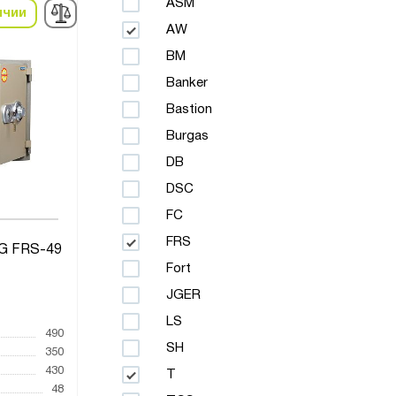
ASM
ичии
AW
BM
Banker
Bastion
Burgas
DB
DSC
FC
FRS
G FRS-49
Fort
JGER
LS
490
SH
350
430
T
48