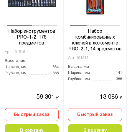
от
до
Бренд:
Набор инструментов
Набор
CUSTOR
PRO-1-2, 178
комбинированных
предметов
ключей в ложементе
PRO-2-1, 14 предметов
Арт.
191516
Арт.
191517
Высота, мм
Показать
Сбросить
Высота, мм
Ширина, мм
564
Ширина, мм
141
Глубина, мм
388
Глубина, мм
388
59 301
13 086
₽
₽
Быстрый заказ
Быстрый заказ
В корзину
В корзину