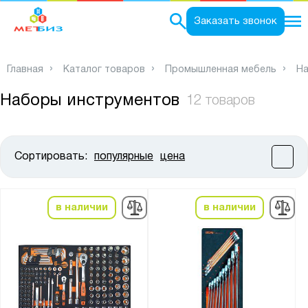
0
Заказать звонок
Главная
Каталог товаров
Промышленная мебель
На
Наборы инструментов
12 товаров
Сортировать:
популярные
цена
Цена:
от
до
в наличии
в наличии
Ширина, мм:
от
до
Глубина, мм: