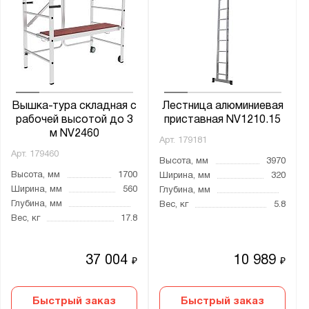
6220
6230
6250
6340
6350
Вышка-тура складная с
Лестница алюминиевая
6360
рабочей высотой до 3
приставная NV1210.15
м NV2460
6390
Арт.
179181
Арт.
179460
6500
Высота, мм
3970
Высота, мм
1700
Ширина, мм
320
6510
Ширина, мм
560
Глубина, мм
6580
Глубина, мм
Вес, кг
5.8
Вес, кг
17.8
6610
6800
37 004
10 989
₽
₽
6830
6840
Быстрый заказ
Быстрый заказ
6850