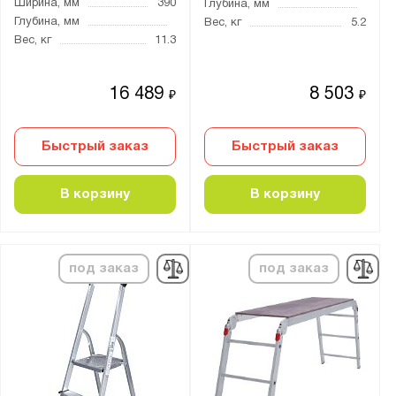
Ширина, мм
390
Глубина, мм
4230
Глубина, мм
Вес, кг
5.2
4260
Вес, кг
11.3
4270
4280
16 489
8 503
₽
₽
4300
4350
Быстрый заказ
Быстрый заказ
4360
В корзину
В корзину
4370
4400
4410
под заказ
под заказ
4420
4480
4530
4560
4620