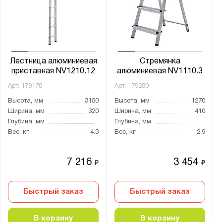
3530
3540
3550
3600
Лестница алюминиевая
Стремянка
3620
приставная NV1210.12
алюминиевая NV1110.3
3630
Арт.
179178
Арт.
179280
3640
Высота, мм
3150
Высота, мм
1270
3650
Ширина, мм
320
Ширина, мм
410
Глубина, мм
Глубина, мм
3660
Вес, кг
4.3
Вес, кг
2.9
3690
3700
7 216
3 454
₽
₽
3710
3720
Быстрый заказ
Быстрый заказ
3730
3750
В корзину
В корзину