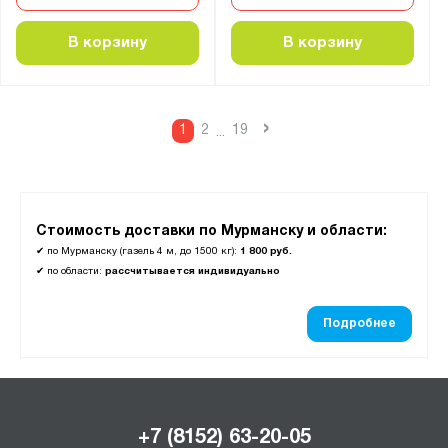
6870
В корзину
В корзину
7070
7100
7110
›
1
2
19
...
7340
7360
7550
Стоимость доставки по Мурманску и области:
7560
✔
по Мурманску (газель 4 м, до 1500 кг):
1 800 руб.
7830
✔
по области:
рассчитывается индивидуально
8290
8300
Подробнее
8320
8560
8810
+7 (8152) 63-20-05
9020