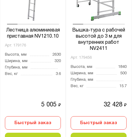
2660
2700
2710
2750
Лестница алюминиевая
Вышка-тура с рабочей
приставная NV1210.10
высотой до 3 м для
2780
внутренних работ
Арт.
179176
2810
NV2411
Высота, мм
2630
2820
Арт.
179456
Ширина, мм
320
2830
Высота, мм
1840
Глубина, мм
Ширина, мм
500
2840
Вес, кг
3.6
Глубина, мм
2850
Вес, кг
15.7
2870
2880
5 005
32 428
₽
₽
2890
2900
Быстрый заказ
Быстрый заказ
2910