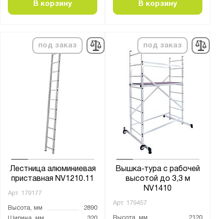
2960
В корзину
В корзину
3000
3030
под заказ
под заказ
3040
3050
3060
3070
3080
3090
3100
3130
3150
Лестница алюминиевая
Вышка-тура с рабочей
3200
приставная NV1210.11
высотой до 3,3 м
NV1410
3210
Арт.
179177
Арт.
179457
3250
Высота, мм
2890
Высота, мм
2120
Ширина, мм
320