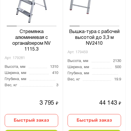
4640
4650
4780
4800
Стремянка
Вышка-тура с рабочей
алюминиевая с
высотой до 3,3 м
4850
органайзером NV
NV2410
4860
1115.3
Арт.
179459
4880
Арт.
179281
Высота, мм
2130
4900
Высота, мм
1310
Ширина, мм
500
Ширина, мм
410
Глубина, мм
4910
Глубина, мм
Вес, кг
19.9
4990
Вес, кг
3
5020
5040
3 795
44 143
₽
₽
5060
5100
Быстрый заказ
Быстрый заказ
5110