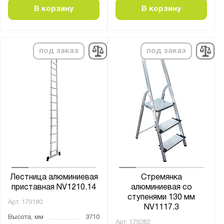
5120
В корзину
В корзину
5140
5160
под заказ
под заказ
5240
5250
5270
5290
5320
5340
5350
5370
5380
Лестница алюминиевая
Стремянка
приставная NV1210.14
алюминиевая со
5390
ступенями 130 мм
Арт.
179180
5400
NV1117.3
Высота, мм
3710
5410
Арт.
179282