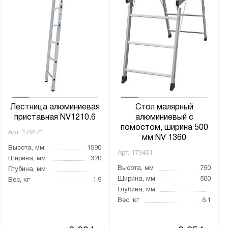
от
до
Ширина, мм:
от
до
Глубина, мм:
от
до
Лестница алюминиевая
Стол малярный
приставная NV1210.6
алюминиевый с
помостом, ширина 500
Арт.
179171
мм NV 1360
Материал:
Высота, мм
1590
Арт.
179451
Алюминий
Ширина, мм
320
Высота, мм
750
Глубина, мм
Сталь
Ширина, мм
500
Вес, кг
1.9
Глубина, мм
Ступени ширина, мм:
Вес, кг
6.1
28