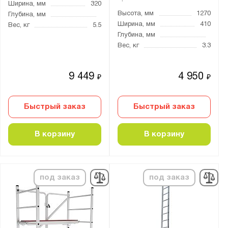
Ширина, мм
320
5430
Высота, мм
1270
Глубина, мм
5450
Ширина, мм
410
Вес, кг
5.5
Глубина, мм
5600
Вес, кг
3.3
5630
5750
9 449
4 950
₽
₽
5760
5790
Быстрый заказ
Быстрый заказ
5820
5850
В корзину
В корзину
5860
5880
под заказ
под заказ
5900
6070
6090
6120