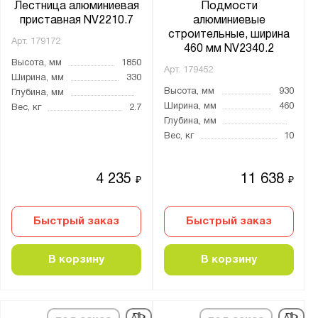
Лестница алюминиевая
Подмости
2х2х7
приставная NV2210.7
алюминиевые
строительные, ширина
2х2х8
Арт.
179172
460 мм NV2340.2
2х3
Высота, мм
1850
Арт.
179452
Ширина, мм
330
2х3+2х4
Высота, мм
930
Глубина, мм
2х4
Ширина, мм
460
Вес, кг
2.7
Глубина, мм
2х4+2х5
Вес, кг
10
2х4х2
2х5
4 235
11 638
₽
₽
2х5+2х6
2х6
Быстрый заказ
Быстрый заказ
2х7
2х8
В корзину
В корзину
2х9
2х10