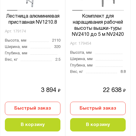
4х5
4х5-2х5+2х6
Лестница алюминиевая
Комплект для
4х6
приставная NV1210.8
наращивания рабочей
4х8
высоты вышки-туры
Арт.
179174
NV2410 до 5 м NV2420
5
Высота, мм
2110
Арт.
179454
6
Ширина, мм
320
Высота, мм
Глубина, мм
7
Ширина, мм
Вес, кг
2.5
8
Глубина, мм
Вес, кг
8.8
9
10
3 894
22 638
₽
₽
11
12
Быстрый заказ
Быстрый заказ
13
14
В корзину
В корзину
15