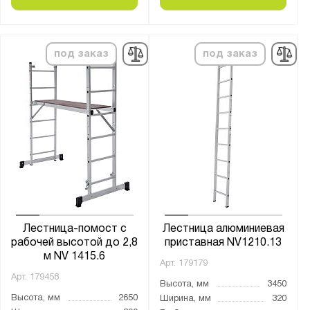
3760
3850
3860
под заказ
под заказ
3880
3900
3910
3940
3950
4050
4110
4130
Лестница-помост с
Лестница алюминиевая
4150
рабочей высотой до 2,8
приставная NV1210.13
м NV 1415.6
4160
Арт.
179179
4170
Арт.
179458
Высота, мм
3450
4180
Высота, мм
2650
Ширина, мм
320