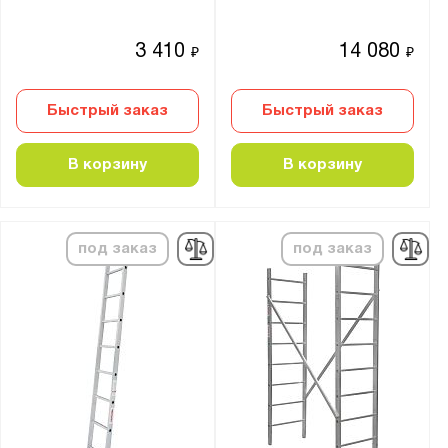
3Х14
3Х15
3 410
14 080
₽
₽
3Х16
3Х17
Быстрый заказ
Быстрый заказ
3х5
3х6
В корзину
В корзину
3х6х3
3х7
3х8
под заказ
под заказ
3х9
3х13
4
4х2
4х3
4х4