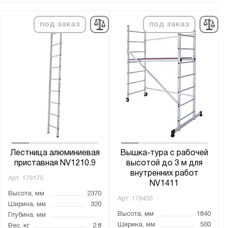
16
17
под заказ
под заказ
18
19
20
21
22
23
24
Рабочая высота, мм:
Лестница алюминиевая
Вышка-тура с рабочей
приставная NV1210.9
высотой до 3 м для
970
внутренних работ
Арт.
179175
1030
NV1411
Высота, мм
2370
1080
Арт.
179455
Ширина, мм
320
1250
Высота, мм
1840
Глубина, мм
Ширина, мм
500
Вес, кг
2.8