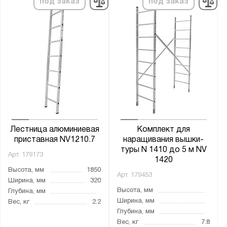
2х11
под заказ
под заказ
2х12
2х13
2х14
2х15
2х16
2х17
2х18
2х19
Лестница алюминиевая
Комплект для
2х20
приставная NV1210.7
наращивания вышки-
туры N 1410 до 5 м NV
2х21
Арт.
179173
1420
3
Высота, мм
1850
Арт.
179453
Ширина, мм
320
3Х10
Высота, мм
Глубина, мм
3Х11
Ширина, мм
Вес, кг
2.2
Глубина, мм
3Х12
Вес, кг
7.8