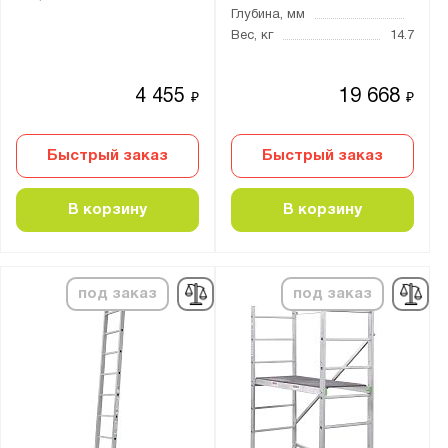
1530
Глубина, мм
1810
Вес, кг
14.7
2090
2200
4 455
19 668
₽
₽
2370
2400
Быстрый заказ
Быстрый заказ
2430
В корзину
В корзину
2440
2450
2580
под заказ
под заказ
2590
2600
2620
2630
2650