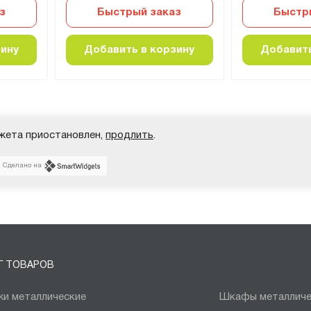
з
Быстрый заказ
Быстр
зину
Добавить в корзину
Добавить
жета приостановлен,
продлить
.
Сделано на
Г ТОВАРОВ
и металлические
Шкафы металличе