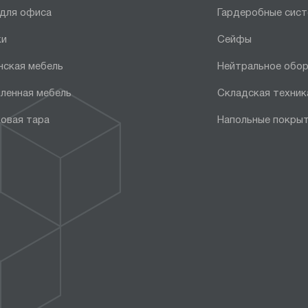
 для офиса
Гардеробные сис
ки
Сейфы
нская мебель
Нейтральное обо
ленная мебель
Складская техник
овая тара
Напольные покры