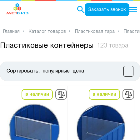
0
Заказать звонок
Главная
Каталог товаров
Пластиковая тара
Пласти
Пластиковые контейнеры
123 товара
Сортировать:
популярные
цена
Цена:
от
до
в наличии
в наличии
Высота, мм:
от
до
Ширина, мм: