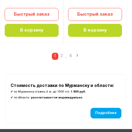
Быстрый заказ
Быстрый заказ
В корзину
В корзину
›
1
2
6
...
Стоимость доставки по Мурманску и области:
✔
по Мурманску (газель 4 м, до 1500 кг):
1 800 руб.
✔
по области:
рассчитывается индивидуально
Подробнее