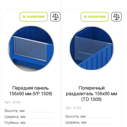
Чёрный
в наличии
в наличии
Антистатический:
Да
Материал:
Полипропилен
Боковые стенки:
сплошные
Передняя панель
Поперечный
Дно:
156х90 мм (VP 1509)
разделитель 156х90 мм
сплошное дно
(TD 1509)
Арт.
4740
Арт.
4743
Высота, мм
Страна производства:
Высота, мм
Ширина, мм
Россия
Ширина, мм
Глубина, мм