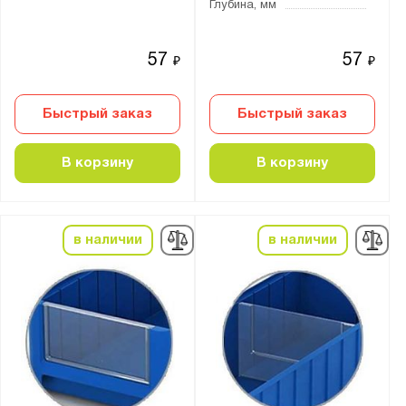
Глубина, мм
Производитель:
57
57
Gresson
₽
₽
Ай-Пласт
Быстрый заказ
Быстрый заказ
Диком
Промет
В корзину
В корзину
Тара.ру
Бренд:
в наличии
в наличии
Практик
Серия:
Logic Store
SK
Практик
Серия Б