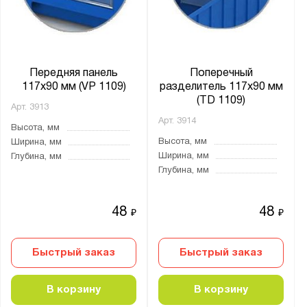
от
до
Глубина, мм:
от
до
Передняя панель
Поперечный
117х90 мм (VP 1109)
разделитель 117х90 мм
(TD 1109)
Арт.
3913
Толщина:
Арт.
3914
Высота, мм
от
до
Высота, мм
Ширина, мм
Ширина, мм
Глубина, мм
Глубина, мм
Цвет:
Желтый
48
48
₽
₽
Зеленый
Красный
Быстрый заказ
Быстрый заказ
Светло-серый (RAL 7035)
Синий
В корзину
В корзину
Темно-серый