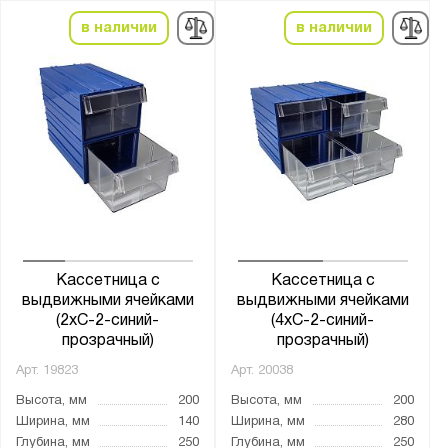
в наличии
в наличии
Высота, мм:
от
до
Ширина, мм:
от
до
Глубина, мм:
от
до
Кассетница с
Кассетница с
выдвижными ячейками
выдвижными ячейками
(2хС-2-синий-
(4хС-2-синий-
Цвет:
прозрачный)
прозрачный)
Светло-серый (RAL 7035)
Арт.
19823
Арт.
20038
Высота, мм
200
Высота, мм
200
Антистатический:
Ширина, мм
140
Ширина, мм
280
Глубина, мм
250
Глубина, мм
250