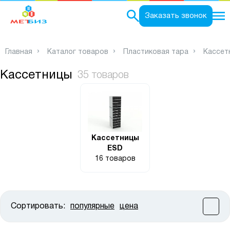
0
Заказать звонок
Главная
Каталог товаров
Пластиковая тара
Кассет
Кассетницы
35 товаров
Кассетницы
ESD
16 товаров
Сортировать:
популярные
цена
Цена:
от
до