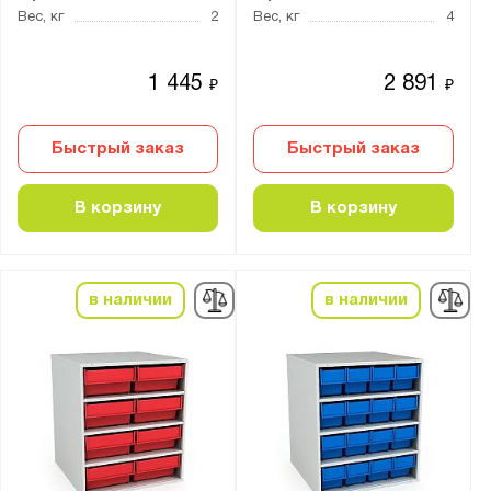
Да
Вес, кг
2
Вес, кг
4
Количество лотков:
1 445
2 891
₽
₽
от
до
Быстрый заказ
Быстрый заказ
Способ установки:
стационарный (напольный)
В корзину
В корзину
Количество ярусов:
4
в наличии
в наличии
5
16
18
Страна производства:
Россия