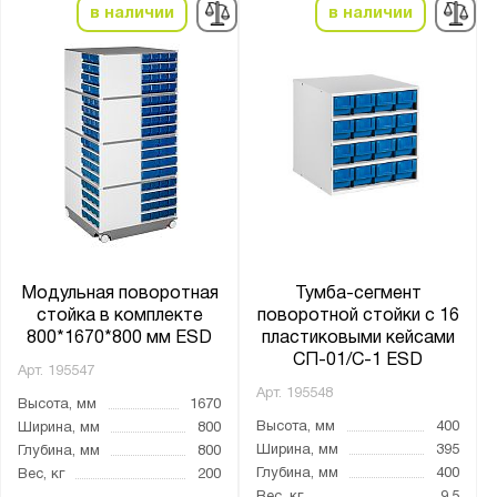
в наличии
в наличии
Модульная поворотная
Тумба-сегмент
стойка в комплекте
поворотной стойки с 16
800*1670*800 мм ESD
пластиковыми кейсами
СП-01/C-1 ESD
Арт.
195547
Арт.
195548
Высота, мм
1670
Высота, мм
400
Ширина, мм
800
Ширина, мм
395
Глубина, мм
800
Глубина, мм
400
Вес, кг
200
Вес, кг
9.5