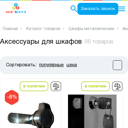
0
Заказать звонок
Главная
Каталог товаров
Шкафы металлические
Ак
Аксессуары для шкафов
66 товаров
Сортировать:
популярные
цена
Цена:
от
до
в наличии
в наличии
Высота, мм:
-5%
от
до
Ширина, мм: