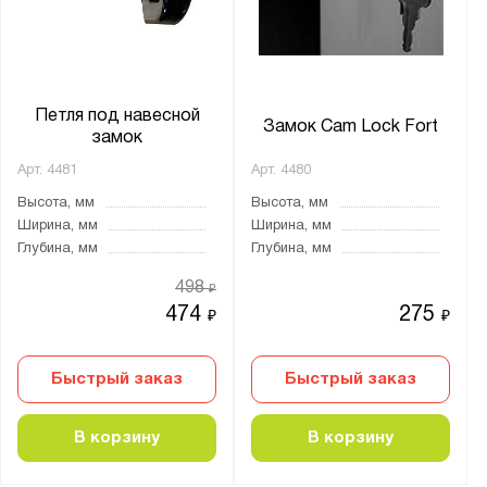
от
до
Глубина, мм:
от
до
Петля под навесной
Замок Cam Lock Fort
замок
Арт.
4481
Арт.
4480
Количество дверей:
Высота, мм
Высота, мм
2
Ширина, мм
Ширина, мм
Глубина, мм
Глубина, мм
Тип дверцы:
498
₽
Распашная
474
275
₽
₽
Тип покрытия поверхности:
Быстрый заказ
Быстрый заказ
оцинкованное
полимерно-порошковое
В корзину
В корзину
порошковое