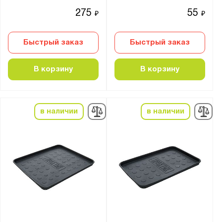
Россия
275
55
₽
₽
Производитель:
Быстрый заказ
Быстрый заказ
Gresson
Верстакофф
В корзину
В корзину
Диком
Металл-Завод
ПАКС-Металл
в наличии
в наличии
Промет
Бренд:
Практик
Серия:
Form