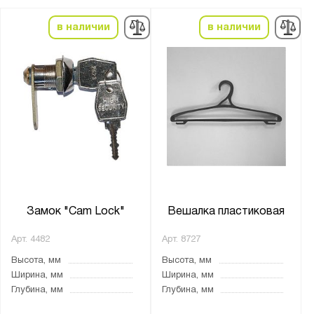
Нагрузка на полку, кг:
в наличии
в наличии
от
до
Цвет:
Агатовый серый (RAL 7038)
Светло-серый (RAL 7035)
Чёрный
Материал:
Металл
Замок "Cam Lock"
Вешалка пластиковая
Арт.
4482
Арт.
8727
Тип замка:
Высота, мм
Высота, мм
2 ключевых
Ширина, мм
Ширина, мм
Глубина, мм
Глубина, мм
Страна производства: