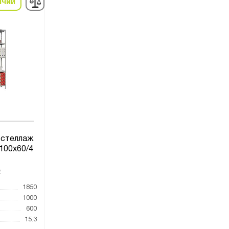
ичии
 стеллаж
100х60/4
2
1850
1000
600
15.3