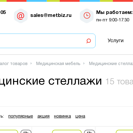
-05
Мы работаем:
sales@metbiz.ru
пн-пт 9:00-17:30
Услуги
алог товаров
Медицинская мебель
Медицинские стелл
цинские стеллажи
15 тов
ь:
популярные
акция
новинка
цена