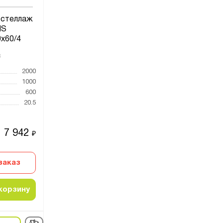
 стеллаж
MS
x60/4
8
2000
1000
600
20.5
7 942
₽
заказ
корзину