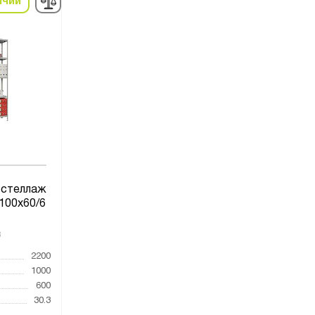
ичии
 стеллаж
100х60/6
8
2200
1000
600
30.3