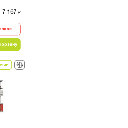
7 167
₽
заказ
корзину
ичии