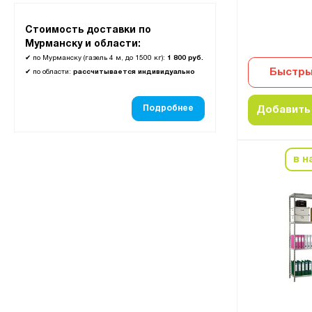
Стоимость доставки по
Мурманску и области:
✔
по Мурманску (газель 4 м, до 1500 кг):
1 800 руб.
Быстры
✔
по области:
рассчитывается индивидуально
Подробнее
Добавить 
в н