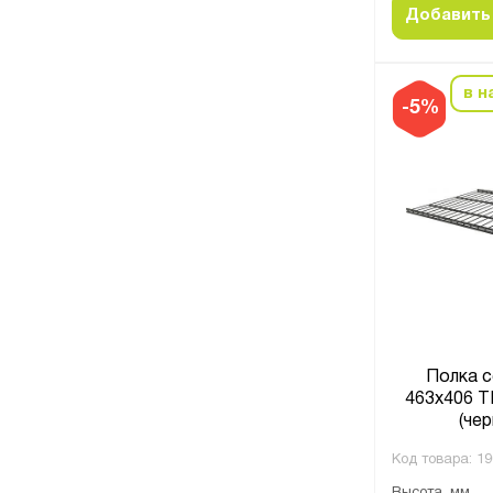
Добавить 
в н
-5%
Полка с
463х406 Т
(чер
Код товара:
19