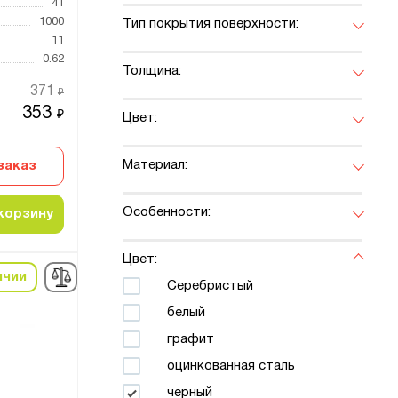
41
1000
Тип покрытия поверхности:
11
0.62
Толщина:
371
₽
353
₽
Цвет:
Материал:
заказ
Особенности:
корзину
Цвет:
ичии
Серебристый
белый
графит
оцинкованная сталь
черный