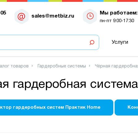
-05
Мы работаем:
sales@metbiz.ru
пн-пт 9:00-17:30
Услуги
алог товаров
Гардеробные системы
Чёрная гардеробна
я гардеробная система
ктор гардеробных систем Практик Home
Кон