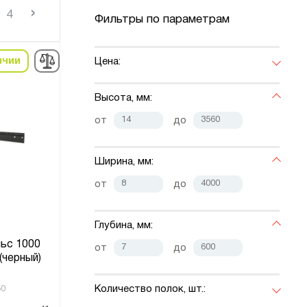
›
4
Фильтры по параметрам
ичии
Цена:
Высота, мм:
от
до
Ширина, мм:
от
до
Глубина, мм:
ьс 1000
от
до
(черный)
Количество полок, шт.:
50