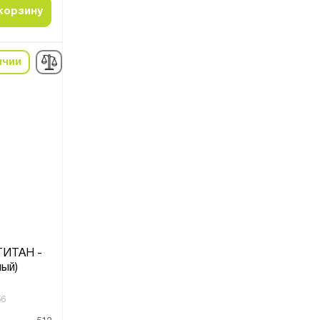
корзину
ичии
ТИТАН -
ный)
56