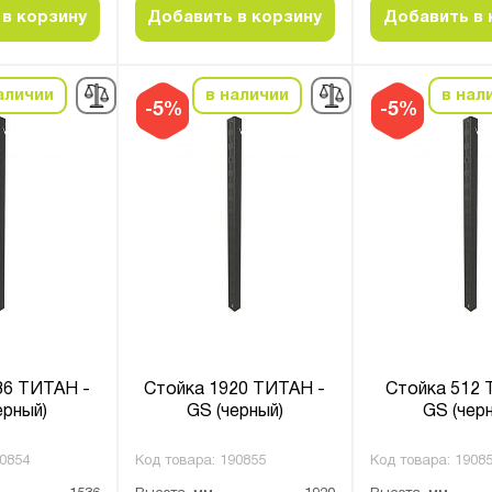
в корзину
Добавить в корзину
Добавить в 
аличии
в наличии
в нал
-5%
-5%
36 ТИТАН -
Стойка 1920 ТИТАН -
Стойка 512 
ерный)
GS (черный)
GS (чер
0854
Код товара:
190855
Код товара:
1908