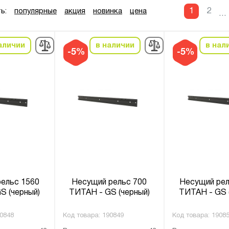
1
2
ь:
популярные
акция
новинка
цена
...
аличии
в наличии
в нал
-5%
-5%
ельс 1560
Несущий рельс 700
Несущий рел
S (черный)
ТИТАН - GS (черный)
ТИТАН - GS 
0848
Код товара:
190849
Код товара:
1908