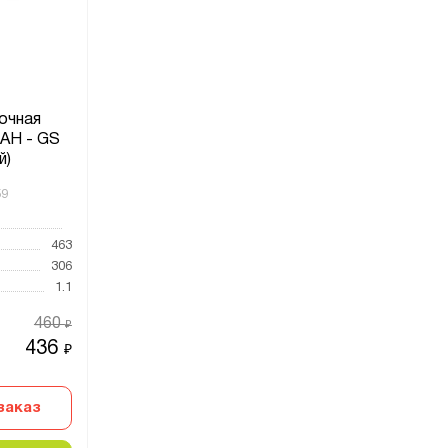
очная
АН - GS
й)
59
463
306
1.1
460
₽
436
₽
заказ