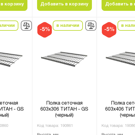
в корзину
Добавить в корзину
Добавить в 
аличии
в наличии
в нал
-5%
-5%
еточная
Полка сеточная
Полка сет
ИТАН - GS
603х306 ТИТАН - GS
603х406 ТИТ
ный)
(черный)
(черны
0860
Код товара:
190861
Код товара:
1908