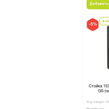
Добавить 
в н
-5%
Стойка 15
GS (ч
Код товара:
19