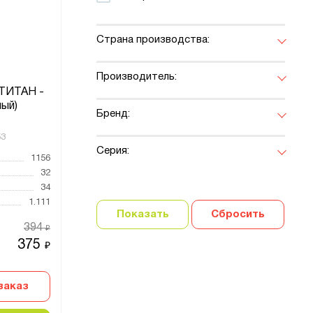
Страна производства:
Производитель:
 ТИТАН -
ный)
Бренд:
53
Серия:
1156
32
34
1.111
Показать
Сбросить
394
₽
375
₽
заказ