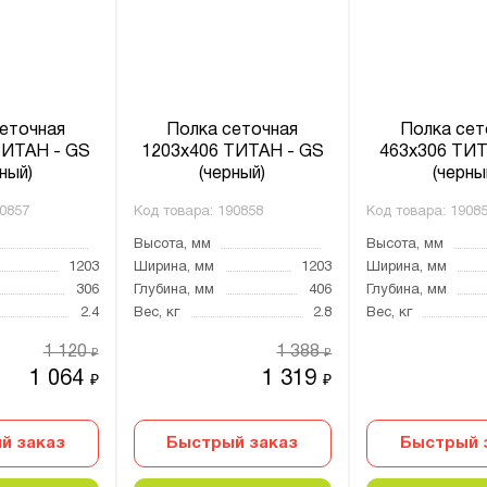
еточная
Полка сеточная
Полка сет
ТИТАН - GS
1203х406 ТИТАН - GS
463х306 ТИТ
ный)
(черный)
(черны
0857
Код товара:
190858
Код товара:
1908
Высота, мм
Высота, мм
1203
Ширина, мм
1203
Ширина, мм
306
Глубина, мм
406
Глубина, мм
2.4
Вес, кг
2.8
Вес, кг
1 120
1 388
₽
₽
1 064
1 319
₽
₽
й заказ
Быстрый заказ
Быстрый 