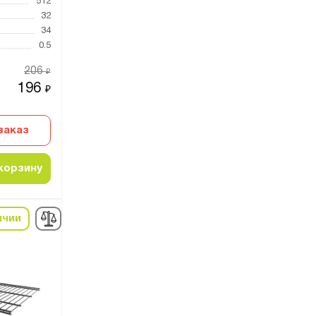
512
32
34
0.5
206
₽
196
₽
заказ
корзину
ичии