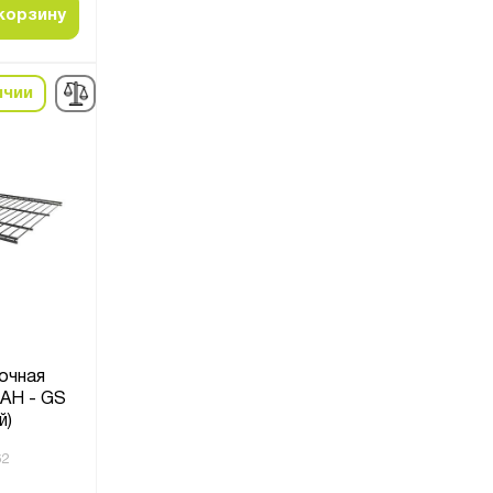
корзину
ичии
очная
АН - GS
й)
62