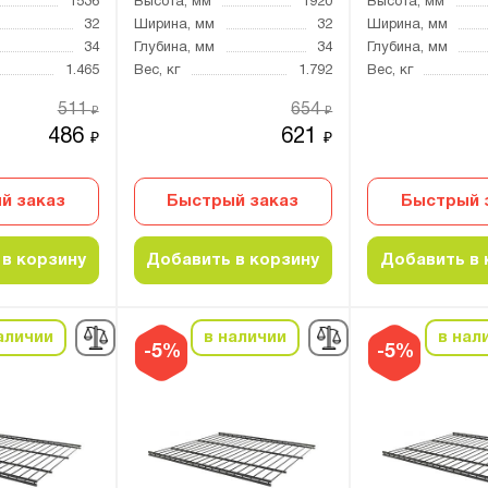
1536
Высота, мм
1920
Высота, мм
32
Ширина, мм
32
Ширина, мм
34
Глубина, мм
34
Глубина, мм
1.465
Вес, кг
1.792
Вес, кг
511
654
₽
₽
486
621
₽
₽
й заказ
Быстрый заказ
Быстрый 
в корзину
Добавить в корзину
Добавить в 
аличии
в наличии
в нал
-5%
-5%